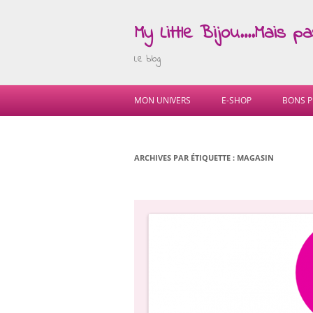
My Little Bijou….Mais p
Le blog
MON UNIVERS
E-SHOP
BONS P
ARCHIVES PAR ÉTIQUETTE :
MAGASIN