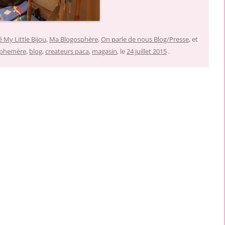
é My Little Bijou
,
Ma Blogosphère
,
On parle de nous Blog/Presse
, et
 ephemère
,
blog
,
createurs paca
,
magasin
, le
24 juillet 2015
.