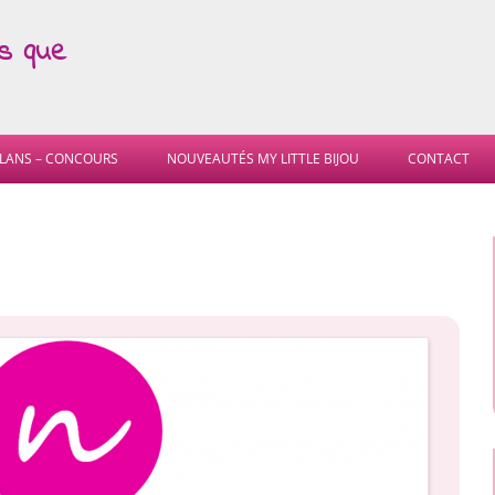
as que
Skip
to
LANS – CONCOURS
NOUVEAUTÉS MY LITTLE BIJOU
CONTACT
content