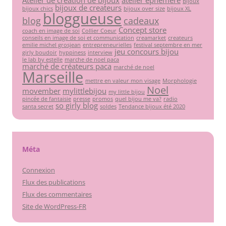
Bijoux
bijoux de createurs
bijoux chics
bijoux over size
bijoux XL
bloggueuse
blog
cadeaux
Concept store
coach en image de soi
Collier Coeur
conseils en image de soi et communication
creamarket
createurs
emilie michel grosjean
entrepreneurielles
festival septembre en mer
jeu concours bijou
girly boudoir
hyppiness
interview
le lab by estelle
marche de noel paca
marché de créateurs paca
marché de noel
Marseille
mettre en valeur mon visage
Morphologie
Noel
movember
mylittlebijou
my little bijou
pincée de fantaisie
presse
promos
quel bijou me va?
radio
so girly blog
santa secret
soldes
Tendance bijoux été 2020
Méta
Connexion
Flux des publications
Flux des commentaires
Site de WordPress-FR