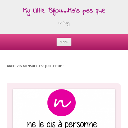
My Little Bijou….Mais pas que
Le blog
Menu
Skip
to
content
ARCHIVES MENSUELLES :
JUILLET 2015