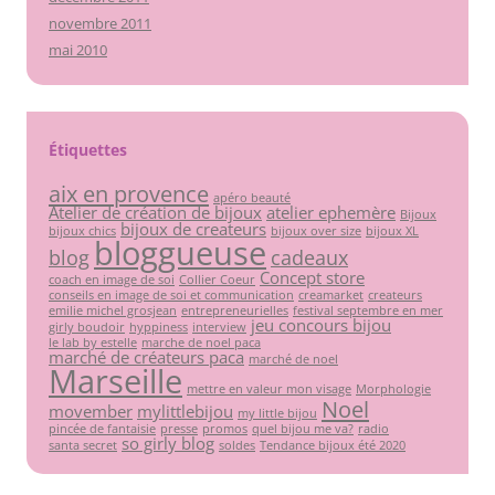
novembre 2011
mai 2010
Étiquettes
aix en provence
apéro beauté
Atelier de création de bijoux
atelier ephemère
Bijoux
bijoux de createurs
bijoux chics
bijoux over size
bijoux XL
bloggueuse
blog
cadeaux
Concept store
coach en image de soi
Collier Coeur
conseils en image de soi et communication
creamarket
createurs
emilie michel grosjean
entrepreneurielles
festival septembre en mer
jeu concours bijou
girly boudoir
hyppiness
interview
le lab by estelle
marche de noel paca
marché de créateurs paca
marché de noel
Marseille
mettre en valeur mon visage
Morphologie
Noel
movember
mylittlebijou
my little bijou
pincée de fantaisie
presse
promos
quel bijou me va?
radio
so girly blog
santa secret
soldes
Tendance bijoux été 2020