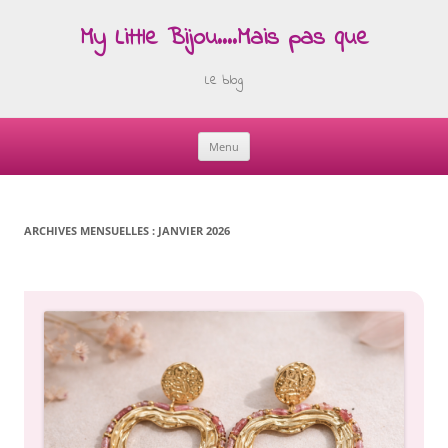
My Little Bijou….Mais pas que
Le blog
Menu
Skip
to
content
ARCHIVES MENSUELLES :
JANVIER 2026