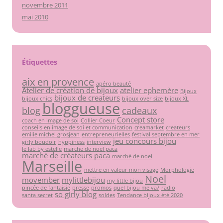
novembre 2011
mai 2010
Étiquettes
aix en provence
apéro beauté
Atelier de création de bijoux
atelier ephemère
Bijoux
bijoux de createurs
bijoux chics
bijoux over size
bijoux XL
bloggueuse
blog
cadeaux
Concept store
coach en image de soi
Collier Coeur
conseils en image de soi et communication
creamarket
createurs
emilie michel grosjean
entrepreneurielles
festival septembre en mer
jeu concours bijou
girly boudoir
hyppiness
interview
le lab by estelle
marche de noel paca
marché de créateurs paca
marché de noel
Marseille
mettre en valeur mon visage
Morphologie
Noel
movember
mylittlebijou
my little bijou
pincée de fantaisie
presse
promos
quel bijou me va?
radio
so girly blog
santa secret
soldes
Tendance bijoux été 2020