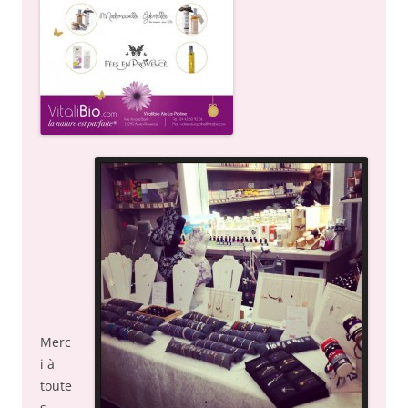
Merc
i à
toute
s