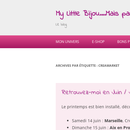
My Little Bijou….Mais p
Le blog
MON UNIVERS
E-SHOP
BONS P
ARCHIVES PAR ÉTIQUETTE :
CREAMARKET
Retrouvez-moi en Juin / Ju
Le printemps est bien installé, dé
Samedi 14 juin :
Marseille
, C
Dimanche 15 juin :
Aix en Pr