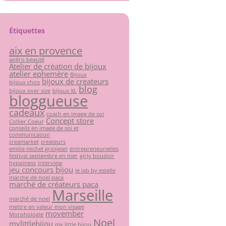
Étiquettes
aix en provence
apéro beauté
Atelier de création de bijoux
atelier ephemère
Bijoux
bijoux de createurs
bijoux chics
blog
bijoux over size
bijoux XL
bloggueuse
cadeaux
coach en image de soi
Concept store
Collier Coeur
conseils en image de soi et
communication
creamarket
createurs
emilie michel grosjean
entrepreneurielles
festival septembre en mer
girly boudoir
hyppiness
interview
jeu concours bijou
le lab by estelle
marche de noel paca
marché de créateurs paca
Marseille
marché de noel
mettre en valeur mon visage
movember
Morphologie
Noel
mylittlebijou
my little bijou