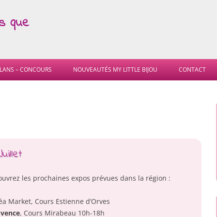
as que
Skip
to
LANS – CONCOURS
NOUVEAUTÉS MY LITTLE BIJOU
CONTACT
content
illet
couvrez les prochaines expos prévues dans la région :
réa Market, Cours Estienne d’Orves
ovence
, Cours Mirabeau 10h-18h