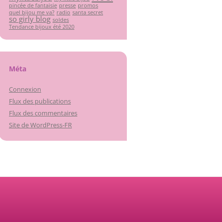
pincée de fantaisie
presse
promos
quel bijou me va?
radio
santa secret
so girly blog
soldes
Tendance bijoux été 2020
Méta
Connexion
Flux des publications
Flux des commentaires
Site de WordPress-FR