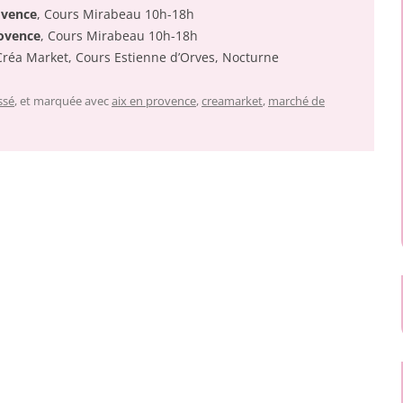
ovence
, Cours Mirabeau 10h-18h
rovence
, Cours Mirabeau 10h-18h
Créa Market, Cours Estienne d’Orves, Nocturne
ssé
, et marquée avec
aix en provence
,
creamarket
,
marché de