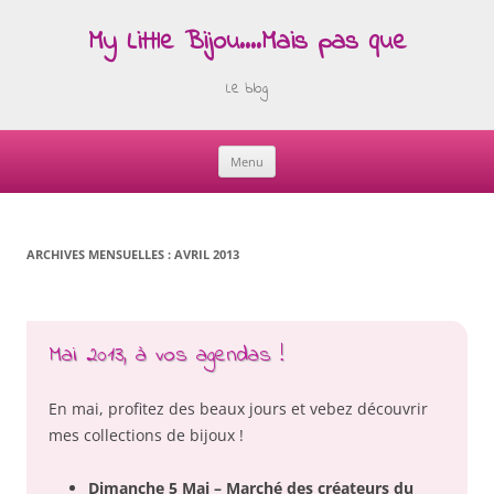
My Little Bijou….Mais pas que
Le blog
Menu
Skip
to
content
ARCHIVES MENSUELLES :
AVRIL 2013
Mai 2013, à vos agendas !
En mai, profitez des beaux jours et vebez découvrir
mes collections de bijoux !
Dimanche 5 Mai – Marché des créateurs du