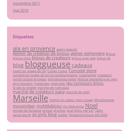
novembre 2011
mai 2010
Étiquettes
aix en provence
apéro beauté
Atelier de création de bijoux
atelier ephemère
Bijoux
bijoux de createurs
bijoux chics
bijoux over size
bijoux XL
bloggueuse
blog
cadeaux
Concept store
coach en image de soi
Collier Coeur
conseils en image de soi et communication
creamarket
createurs
emilie michel grosjean
entrepreneurielles
festival septembre en mer
jeu concours bijou
girly boudoir
hyppiness
interview
le lab by estelle
marche de noel paca
marché de créateurs paca
marché de noel
Marseille
mettre en valeur mon visage
Morphologie
Noel
movember
mylittlebijou
my little bijou
pincée de fantaisie
presse
promos
quel bijou me va?
radio
so girly blog
santa secret
soldes
Tendance bijoux été 2020