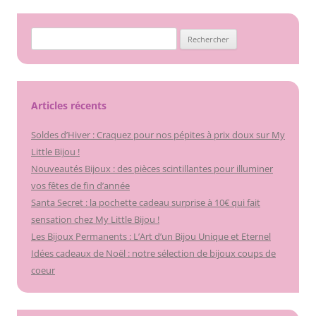
Rechercher :
Articles récents
Soldes d’Hiver : Craquez pour nos pépites à prix doux sur My
Little Bijou !
Nouveautés Bijoux : des pièces scintillantes pour illuminer
vos fêtes de fin d’année
Santa Secret : la pochette cadeau surprise à 10€ qui fait
sensation chez My Little Bijou !
Les Bijoux Permanents : L’Art d’un Bijou Unique et Eternel
Idées cadeaux de Noël : notre sélection de bijoux coups de
coeur