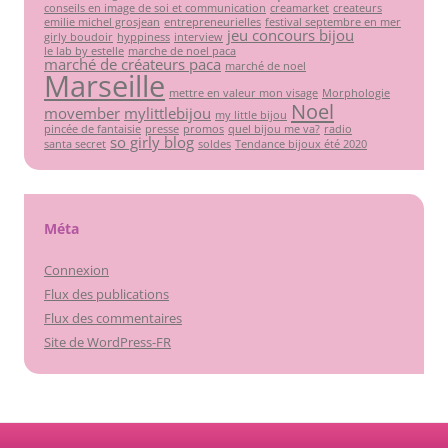
conseils en image de soi et communication
creamarket
createurs
emilie michel grosjean
entrepreneurielles
festival septembre en mer
jeu concours bijou
girly boudoir
hyppiness
interview
le lab by estelle
marche de noel paca
marché de créateurs paca
marché de noel
Marseille
mettre en valeur mon visage
Morphologie
Noel
movember
mylittlebijou
my little bijou
pincée de fantaisie
presse
promos
quel bijou me va?
radio
so girly blog
santa secret
soldes
Tendance bijoux été 2020
Méta
Connexion
Flux des publications
Flux des commentaires
Site de WordPress-FR