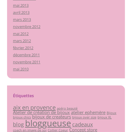
mai 2013
avril 2013
mars 2013
novembre 2012
mai 2012
mars 2012
février 2012
décembre 2011
novembre 2011
mai 2010
Étiquettes
aix en provence
apéro beauté
Atelier de création de bijoux
atelier ephemère
Bijoux
bijoux de createurs
bijoux chics
bijoux over size
bijoux XL
bloggueuse
blog
cadeaux
Concept store
coach en image de soi
Collier Coeur