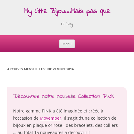
My Little Bijou….Mais pas que
Le blog
Menu
Skip
to
content
ARCHIVES MENSUELLES :
NOVEMBRE 2014
Découvrez notre nouvelle Collection PINK
Notre gamme PINK a été imaginée et créée à
l’occasion de
Movember
. Il s’agit d’une collection de
bijoux en plaqué or rose : des bracelets, des colliers
… au total 15 nouveautés à découvrir !