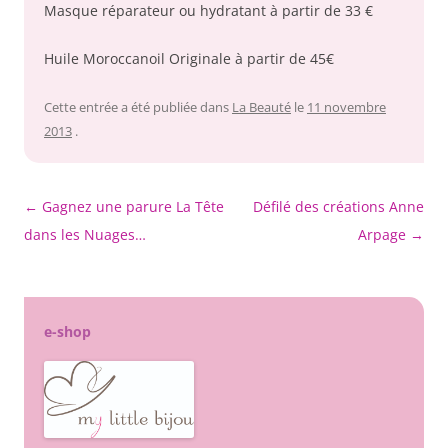
Masque réparateur ou hydratant à partir de 33 €
Huile Moroccanoil Originale à partir de 45€
Cette entrée a été publiée dans
La Beauté
le
11 novembre
2013
.
Navigation
←
Gagnez une parure La Tête
Défilé des créations Anne
des
dans les Nuages…
Arpage
→
articles
e-shop