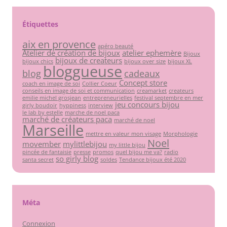
Étiquettes
aix en provence
apéro beauté
Atelier de création de bijoux
atelier ephemère
Bijoux
bijoux de createurs
bijoux chics
bijoux over size
bijoux XL
bloggueuse
blog
cadeaux
Concept store
coach en image de soi
Collier Coeur
conseils en image de soi et communication
creamarket
createurs
emilie michel grosjean
entrepreneurielles
festival septembre en mer
jeu concours bijou
girly boudoir
hyppiness
interview
le lab by estelle
marche de noel paca
marché de créateurs paca
marché de noel
Marseille
mettre en valeur mon visage
Morphologie
Noel
movember
mylittlebijou
my little bijou
pincée de fantaisie
presse
promos
quel bijou me va?
radio
so girly blog
santa secret
soldes
Tendance bijoux été 2020
Méta
Connexion