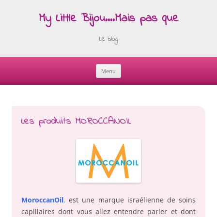
My Little Bijou….Mais pas que
Le blog
Menu
Skip
to
content
Les produits MOROCCANOIL
MoroccanOil
,
est une marque israélienne de soins
capillaires dont vous allez entendre parler et dont