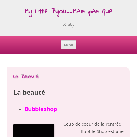
My Little Bijou….Mais pas que
Le blog
Menu
Skip
to
content
La Beauté
La beauté
Bubbleshop
Coup de coeur de la rentrée :
Bubble Shop est une