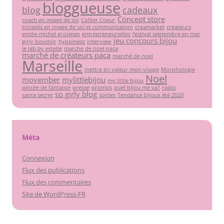
bloggueuse
blog
cadeaux
Concept store
coach en image de soi
Collier Coeur
conseils en image de soi et communication
creamarket
createurs
emilie michel grosjean
entrepreneurielles
festival septembre en mer
jeu concours bijou
girly boudoir
hyppiness
interview
le lab by estelle
marche de noel paca
marché de créateurs paca
marché de noel
Marseille
mettre en valeur mon visage
Morphologie
Noel
movember
mylittlebijou
my little bijou
pincée de fantaisie
presse
promos
quel bijou me va?
radio
so girly blog
santa secret
soldes
Tendance bijoux été 2020
Méta
Connexion
Flux des publications
Flux des commentaires
Site de WordPress-FR