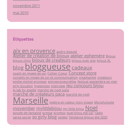
novembre 2011
mai 2010
Étiquettes
aix en provence
apéro beauté
Atelier de création de bijoux
atelier ephemère
Bijoux
bijoux de createurs
bijoux chics
bijoux over size
bijoux XL
bloggueuse
blog
cadeaux
Concept store
coach en image de soi
Collier Coeur
conseils en image de soi et communication
creamarket
createurs
emilie michel grosjean
entrepreneurielles
festival septembre en mer
jeu concours bijou
girly boudoir
hyppiness
interview
le lab by estelle
marche de noel paca
marché de créateurs paca
marché de noel
Marseille
mettre en valeur mon visage
Morphologie
Noel
movember
mylittlebijou
my little bijou
pincée de fantaisie
presse
promos
quel bijou me va?
radio
so girly blog
santa secret
soldes
Tendance bijoux été 2020