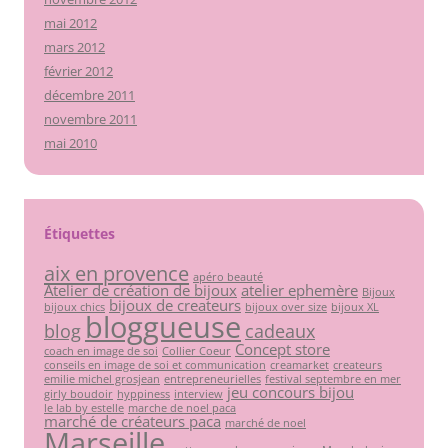
mai 2012
mars 2012
février 2012
décembre 2011
novembre 2011
mai 2010
Étiquettes
aix en provence
apéro beauté
Atelier de création de bijoux
atelier ephemère
Bijoux
bijoux de createurs
bijoux chics
bijoux over size
bijoux XL
bloggueuse
blog
cadeaux
Concept store
coach en image de soi
Collier Coeur
conseils en image de soi et communication
creamarket
createurs
emilie michel grosjean
entrepreneurielles
festival septembre en mer
jeu concours bijou
girly boudoir
hyppiness
interview
le lab by estelle
marche de noel paca
marché de créateurs paca
marché de noel
Marseille