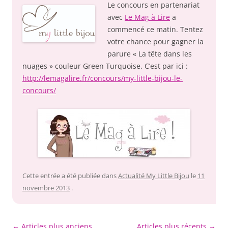
Le concours en partenariat
avec
Le Mag
à Lire
a
commencé ce matin. Tentez
votre chance pour gagner la
parure « La tête dans les
nuages » couleur Green Turquoise. C’est par ici :
http://lemagalire.fr/concours/my-little-bijou-le-
concours/
Cette entrée a été publiée dans
Actualité My Little Bijou
le
11
novembre 2013
.
Navigation
←
Articles plus anciens
Articles plus récents
→