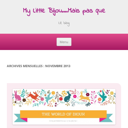
My Little Bijou….Mais pas que
Le blog
Menu
Skip
to
content
ARCHIVES MENSUELLES :
NOVEMBRE 2013